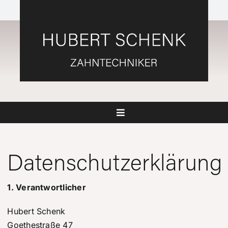
Zum
Inhalt
springen
Toggle
Navigation
HOME
Datenschutzerklärung
WER ICH BIN
1. Verantwortlicher
PARTNER
Hubert Schenk
Goethestraße 47